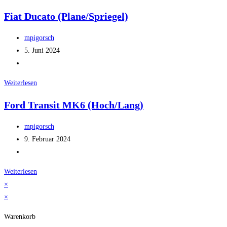
Fiat Ducato (Plane/Spriegel)
Beitrags-
mpigorsch
Autor:
Beitrag
5. Juni 2024
veröffentlicht:
Beitrags-
Kategorie:
Fiat
Weiterlesen
Ducato
Ford Transit MK6 (Hoch/Lang)
(Plane/Spriegel)
Beitrags-
mpigorsch
Autor:
Beitrag
9. Februar 2024
veröffentlicht:
Beitrags-
Kategorie:
Ford
Weiterlesen
Transit
×
MK6
×
(Hoch/Lang)
Warenkorb