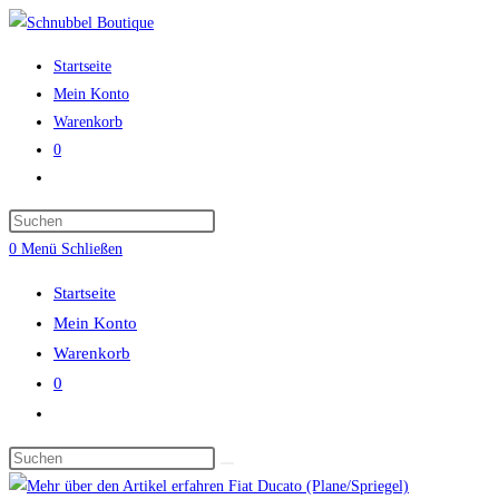
Zum
Inhalt
Startseite
springen
Mein Konto
Warenkorb
0
Website-
Suche
umschalten
0
Menü
Schließen
Startseite
Mein Konto
Warenkorb
0
Website-
Suche
umschalten